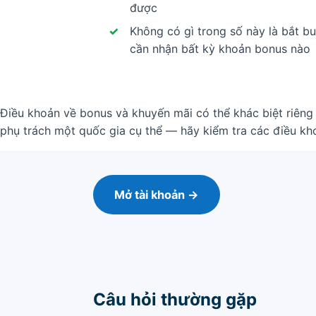
được
Không có gì trong số này là bắt b
cần nhận bất kỳ khoản bonus nào
Điều khoản về bonus và khuyến mãi có thể khác biệt riêng 
phụ trách một quốc gia cụ thể — hãy kiểm tra các điều kho
Mở tài khoản →
Câu hỏi thường gặp