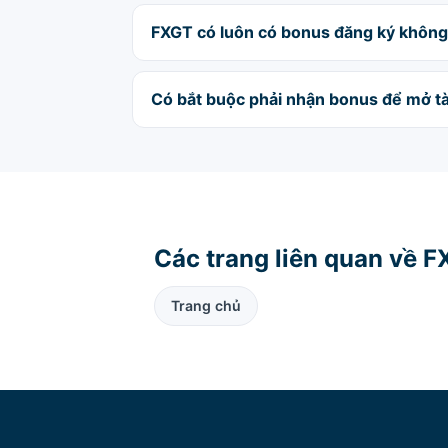
FXGT có luôn có bonus đăng ký khôn
Có bắt buộc phải nhận bonus để mở t
Các trang liên quan về 
Trang chủ