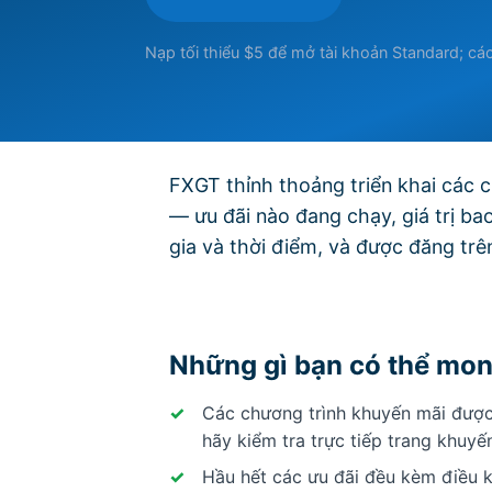
Nạp tối thiểu $5 để mở tài khoản Standard; các
FXGT thỉnh thoảng triển khai các 
— ưu đãi nào đang chạy, giá trị ba
gia và thời điểm, và được đăng tr
Những gì bạn có thể mon
Các chương trình khuyến mãi được 
hãy kiểm tra trực tiếp trang khuy
Hầu hết các ưu đãi đều kèm điều k