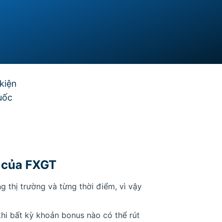
kiện
uốc
i của FXGT
thị trường và từng thời điểm, vì vậy
khi bất kỳ khoản bonus nào có thể rút