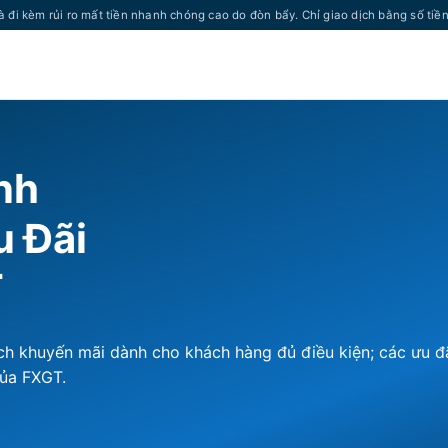
à đi kèm rủi ro mất tiền nhanh chóng cao do đòn bẩy. Chỉ giao dịch bằng số tiề
nh
u Đãi
T
ịch khuyến mãi dành cho khách hàng đủ điều kiện; các ưu đ
của FXGT.