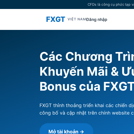
CFDs là công cụ phức tạp v
FXGT
Đăng nhập
VIỆT NAM
Các Chương Trì
Khuyến Mãi & Ư
Bonus của FXG
FXGT thỉnh thoảng triển khai các chiến d
công bố và cập nhật trên chính website 
Mở tài khoản →