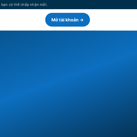
n bạn có thể chấp nhận mất.
Mở tài khoản →