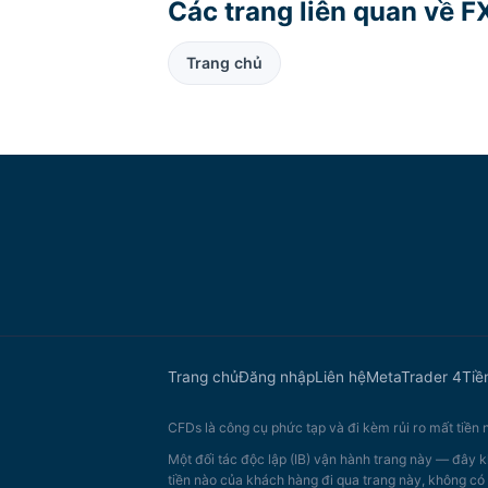
Các trang liên quan về 
Trang chủ
Trang chủ
Đăng nhập
Liên hệ
MetaTrader 4
Tiề
CFDs là công cụ phức tạp và đi kèm rủi ro mất tiền
Một đối tác độc lập (IB) vận hành trang này — đây k
tiền nào của khách hàng đi qua trang này, không có 