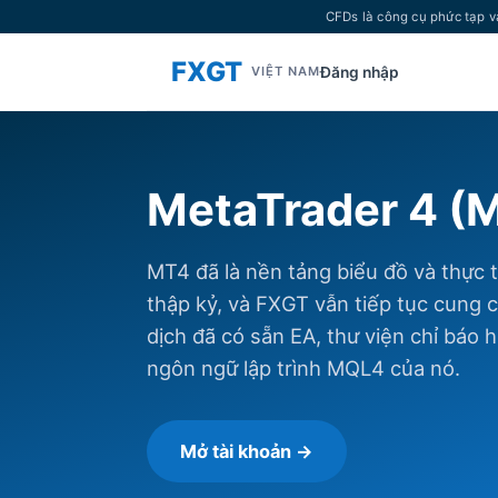
CFDs là công cụ phức tạp v
FXGT
Đăng nhập
VIỆT NAM
MetaTrader 4 (
MT4 đã là nền tảng biểu đồ và thực 
thập kỷ, và FXGT vẫn tiếp tục cung 
dịch đã có sẵn EA, thư viện chỉ báo
ngôn ngữ lập trình MQL4 của nó.
Mở tài khoản →