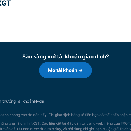
FXGT
Sẵn sàng mở tài khoản giao dịch?
Mở tài khoản →
n thưởng
Tài khoản
Nvda
 nhanh chóng cao do đòn bẩy. Chỉ giao dịch bằng số tiền bạn có thể chấp nhận m
hông phải là chính FXGT. Các liên kết tại đây dẫn tới trang web riêng của FXGT
tư vấn đầu tư nào được đưa ra ở đây, và nội dung chỉ giới hạn ở việc giải thích