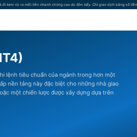
à đi kèm rủi ro mất tiền nhanh chóng cao do đòn bẩy. Chỉ giao dịch bằng số tiề
MT4)
thi lệnh tiêu chuẩn của ngành trong hơn một
cấp nền tảng này đặc biệt cho những nhà giao
 hoặc một chiến lược được xây dựng dựa trên