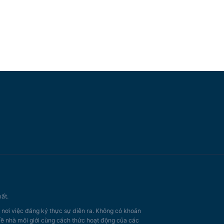
ất.
, nơi việc đăng ký thực sự diễn ra. Không có khoản
 về nhà môi giới cùng cách thức hoạt động của các