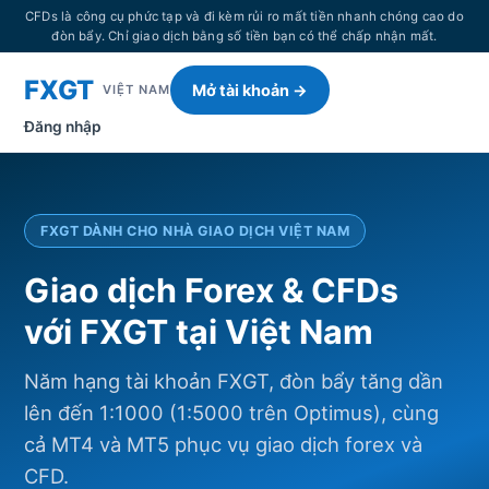
CFDs là công cụ phức tạp và đi kèm rủi ro mất tiền nhanh chóng cao do
đòn bẩy. Chỉ giao dịch bằng số tiền bạn có thể chấp nhận mất.
FXGT
Mở tài khoản →
VIỆT NAM
Đăng nhập
FXGT DÀNH CHO NHÀ GIAO DỊCH VIỆT NAM
Giao dịch Forex & CFDs
với FXGT tại Việt Nam
Năm hạng tài khoản FXGT, đòn bẩy tăng dần
lên đến 1:1000 (1:5000 trên Optimus), cùng
cả MT4 và MT5 phục vụ giao dịch forex và
CFD.