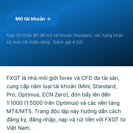
Mở tài khoản →
Nạp tối thiểu $5 để mở tài khoản Standard; các hạng khác
có mức tối thiểu riêng · Đánh giá 4.0/5
FXGT là nhà môi giới forex và CFD đa tài sản,
cung cấp năm loại tài khoản (Mini, Standard,
Pro, Optimus, ECN Zero), đòn bẩy lên đến
1:1000 (1:5000 trên Optimus) và các nền tảng
MT4/MT5. Trang độc lập này hướng dẫn cách
đăng ký, đăng nhập, nạp và rút tiền với FXGT từ
Việt Nam.