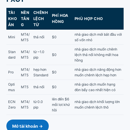
TÀI
NỀN
CHÊNH
PHÍ HOA
KHO
TẢN
LỆCH
PHÙ HỢP CHO
HỒNG
ẢN
G
TỪ
MT4/
nhà giao dịch mới bắt đầu với
Mini
thả nổi
$0
MT5
số vốn nhỏ
nhà giao dịch muốn chênh
Stan
MT4/
từ ~1.0
$0
lệch thả nổi không mất hoa
dard
MT5
pip
hồng
MT4/
hẹp hơn
nhà giao dịch năng động hơn
Pro
$0
MT5
Standard
muốn chênh lệch hẹp hơn
Opti
nhà giao dịch muốn hạng
MT5
thả nổi
$0
mus
đòn bẩy cao nhất hiện có
lên đến $6
ECN
MT4/
từ 0.0
nhà giao dịch khối lượng lớn
mỗi lot khứ
Zero
MT5
pip
muốn chênh lệch thô
hồi
Mở tài khoản →