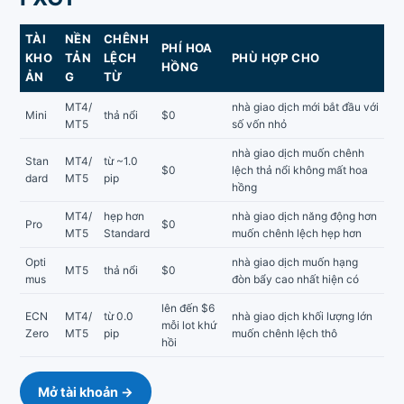
TÀI
NỀN
CHÊNH
PHÍ HOA
KHO
TẢN
LỆCH
PHÙ HỢP CHO
HỒNG
ẢN
G
TỪ
MT4/
nhà giao dịch mới bắt đầu với
Mini
thả nổi
$0
MT5
số vốn nhỏ
nhà giao dịch muốn chênh
Stan
MT4/
từ ~1.0
$0
lệch thả nổi không mất hoa
dard
MT5
pip
hồng
MT4/
hẹp hơn
nhà giao dịch năng động hơn
Pro
$0
MT5
Standard
muốn chênh lệch hẹp hơn
Opti
nhà giao dịch muốn hạng
MT5
thả nổi
$0
mus
đòn bẩy cao nhất hiện có
lên đến $6
ECN
MT4/
từ 0.0
nhà giao dịch khối lượng lớn
mỗi lot khứ
Zero
MT5
pip
muốn chênh lệch thô
hồi
Mở tài khoản →