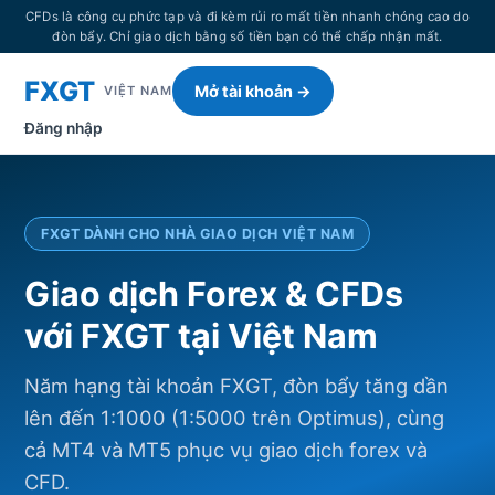
CFDs là công cụ phức tạp và đi kèm rủi ro mất tiền nhanh chóng cao do
đòn bẩy. Chỉ giao dịch bằng số tiền bạn có thể chấp nhận mất.
FXGT
Mở tài khoản →
VIỆT NAM
Đăng nhập
FXGT DÀNH CHO NHÀ GIAO DỊCH VIỆT NAM
Giao dịch Forex & CFDs
với FXGT tại Việt Nam
Năm hạng tài khoản FXGT, đòn bẩy tăng dần
lên đến 1:1000 (1:5000 trên Optimus), cùng
cả MT4 và MT5 phục vụ giao dịch forex và
CFD.