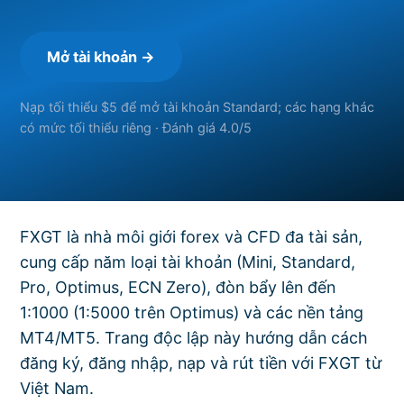
Mở tài khoản →
Nạp tối thiểu $5 để mở tài khoản Standard; các hạng khác
có mức tối thiểu riêng · Đánh giá 4.0/5
FXGT là nhà môi giới forex và CFD đa tài sản,
cung cấp năm loại tài khoản (Mini, Standard,
Pro, Optimus, ECN Zero), đòn bẩy lên đến
1:1000 (1:5000 trên Optimus) và các nền tảng
MT4/MT5. Trang độc lập này hướng dẫn cách
đăng ký, đăng nhập, nạp và rút tiền với FXGT từ
Việt Nam.