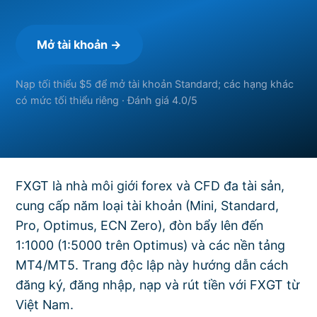
Mở tài khoản →
Nạp tối thiểu $5 để mở tài khoản Standard; các hạng khác
có mức tối thiểu riêng · Đánh giá 4.0/5
FXGT là nhà môi giới forex và CFD đa tài sản,
cung cấp năm loại tài khoản (Mini, Standard,
Pro, Optimus, ECN Zero), đòn bẩy lên đến
1:1000 (1:5000 trên Optimus) và các nền tảng
MT4/MT5. Trang độc lập này hướng dẫn cách
đăng ký, đăng nhập, nạp và rút tiền với FXGT từ
Việt Nam.