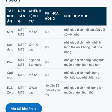
TÀI
NỀN
CHÊNH
PHÍ HOA
KHO
TẢN
LỆCH
PHÙ HỢP CHO
HỒNG
ẢN
G
TỪ
MT4/
nhà giao dịch mới bắt đầu với
Mini
thả nổi
$0
MT5
số vốn nhỏ
nhà giao dịch muốn chênh
Stan
MT4/
từ ~1.0
$0
lệch thả nổi không mất hoa
dard
MT5
pip
hồng
MT4/
hẹp hơn
nhà giao dịch năng động hơn
Pro
$0
MT5
Standard
muốn chênh lệch hẹp hơn
Opti
nhà giao dịch muốn hạng
MT5
thả nổi
$0
mus
đòn bẩy cao nhất hiện có
lên đến $6
ECN
MT4/
từ 0.0
nhà giao dịch khối lượng lớn
mỗi lot khứ
Zero
MT5
pip
muốn chênh lệch thô
hồi
Mở tài khoản →