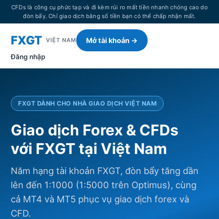
CFDs là công cụ phức tạp và đi kèm rủi ro mất tiền nhanh chóng cao do
đòn bẩy. Chỉ giao dịch bằng số tiền bạn có thể chấp nhận mất.
FXGT
Mở tài khoản →
VIỆT NAM
Đăng nhập
FXGT DÀNH CHO NHÀ GIAO DỊCH VIỆT NAM
Giao dịch Forex & CFDs
với FXGT tại Việt Nam
Năm hạng tài khoản FXGT, đòn bẩy tăng dần
lên đến 1:1000 (1:5000 trên Optimus), cùng
cả MT4 và MT5 phục vụ giao dịch forex và
CFD.