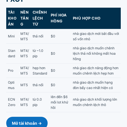
TÀI
NỀN
CHÊNH
PHÍ HOA
KHO
TẢN
LỆCH
PHÙ HỢP CHO
HỒNG
ẢN
G
TỪ
MT4/
nhà giao dịch mới bắt đầu với
Mini
thả nổi
$0
MT5
số vốn nhỏ
nhà giao dịch muốn chênh
Stan
MT4/
từ ~1.0
$0
lệch thả nổi không mất hoa
dard
MT5
pip
hồng
MT4/
hẹp hơn
nhà giao dịch năng động hơn
Pro
$0
MT5
Standard
muốn chênh lệch hẹp hơn
Opti
nhà giao dịch muốn hạng
MT5
thả nổi
$0
mus
đòn bẩy cao nhất hiện có
lên đến $6
ECN
MT4/
từ 0.0
nhà giao dịch khối lượng lớn
mỗi lot khứ
Zero
MT5
pip
muốn chênh lệch thô
hồi
Mở tài khoản →