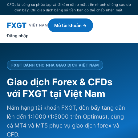
CFDs là công cụ phức tạp và đi kèm rủi ro mất tiền nhanh chóng cao do
đòn bẩy. Chỉ giao dịch bằng số tiền bạn có thể chấp nhận mất.
FXGT
Mở tài khoản →
VIỆT NAM
Đăng nhập
FXGT DÀNH CHO NHÀ GIAO DỊCH VIỆT NAM
Giao dịch Forex & CFDs
với FXGT tại Việt Nam
Năm hạng tài khoản FXGT, đòn bẩy tăng dần
lên đến 1:1000 (1:5000 trên Optimus), cùng
cả MT4 và MT5 phục vụ giao dịch forex và
CFD.