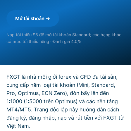
Mở tài khoản →
Nạp tối thiểu $5 để mở tài khoản Standard; các hạng khác
có mức tối thiểu riêng · Đánh giá 4.0/5
FXGT là nhà môi giới forex và CFD đa tài sản,
cung cấp năm loại tài khoản (Mini, Standard,
Pro, Optimus, ECN Zero), đòn bẩy lên đến
1:1000 (1:5000 trên Optimus) và các nền tảng
MT4/MT5. Trang độc lập này hướng dẫn cách
đăng ký, đăng nhập, nạp và rút tiền với FXGT từ
Việt Nam.