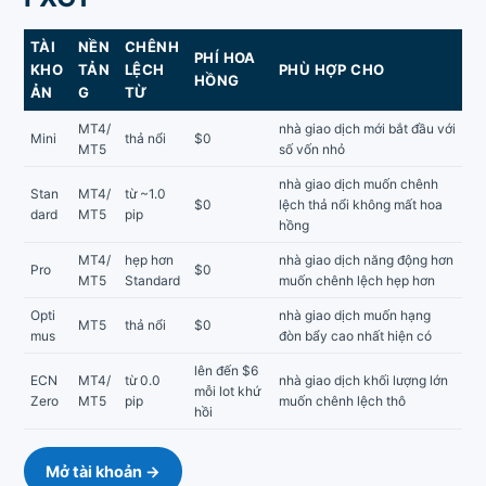
TÀI
NỀN
CHÊNH
PHÍ HOA
KHO
TẢN
LỆCH
PHÙ HỢP CHO
HỒNG
ẢN
G
TỪ
MT4/
nhà giao dịch mới bắt đầu với
Mini
thả nổi
$0
MT5
số vốn nhỏ
nhà giao dịch muốn chênh
Stan
MT4/
từ ~1.0
$0
lệch thả nổi không mất hoa
dard
MT5
pip
hồng
MT4/
hẹp hơn
nhà giao dịch năng động hơn
Pro
$0
MT5
Standard
muốn chênh lệch hẹp hơn
Opti
nhà giao dịch muốn hạng
MT5
thả nổi
$0
mus
đòn bẩy cao nhất hiện có
lên đến $6
ECN
MT4/
từ 0.0
nhà giao dịch khối lượng lớn
mỗi lot khứ
Zero
MT5
pip
muốn chênh lệch thô
hồi
Mở tài khoản →