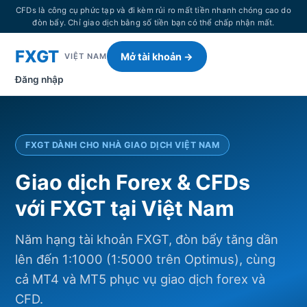
CFDs là công cụ phức tạp và đi kèm rủi ro mất tiền nhanh chóng cao do
đòn bẩy. Chỉ giao dịch bằng số tiền bạn có thể chấp nhận mất.
FXGT
Mở tài khoản →
VIỆT NAM
Đăng nhập
FXGT DÀNH CHO NHÀ GIAO DỊCH VIỆT NAM
Giao dịch Forex & CFDs
với FXGT tại Việt Nam
Năm hạng tài khoản FXGT, đòn bẩy tăng dần
lên đến 1:1000 (1:5000 trên Optimus), cùng
cả MT4 và MT5 phục vụ giao dịch forex và
CFD.