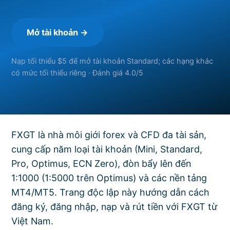
Mở tài khoản →
Nạp tối thiểu $5 để mở tài khoản Standard; các hạng khác
có mức tối thiểu riêng · Đánh giá 4.0/5
FXGT là nhà môi giới forex và CFD đa tài sản,
cung cấp năm loại tài khoản (Mini, Standard,
Pro, Optimus, ECN Zero), đòn bẩy lên đến
1:1000 (1:5000 trên Optimus) và các nền tảng
MT4/MT5. Trang độc lập này hướng dẫn cách
đăng ký, đăng nhập, nạp và rút tiền với FXGT từ
Việt Nam.