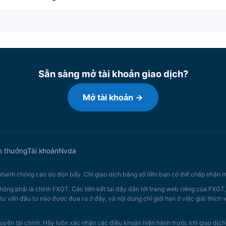
Sẵn sàng mở tài khoản giao dịch?
Mở tài khoản →
n thưởng
Tài khoản
Nvda
 nhanh chóng cao do đòn bẩy. Chỉ giao dịch bằng số tiền bạn có thể chấp nhận m
hông phải là chính FXGT. Các liên kết tại đây dẫn tới trang web riêng của FXGT
tư vấn đầu tư nào được đưa ra ở đây, và nội dung chỉ giới hạn ở việc giải thích
uyên tài chính. Hãy luôn xác nhận các điều khoản hiện hành trước khi giao dịch