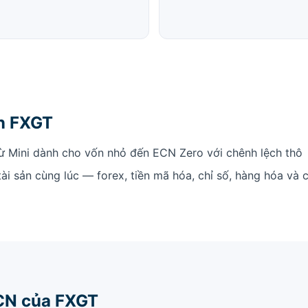
ọn FXGT
ừ Mini dành cho vốn nhỏ đến ECN Zero với chênh lệch thô
tài sản cùng lúc — forex, tiền mã hóa, chỉ số, hàng hóa và 
ECN của FXGT