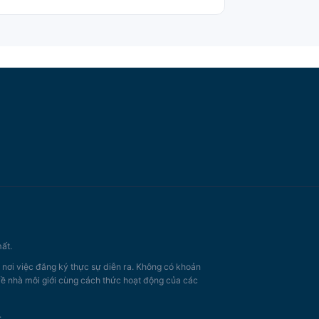
ất.
, nơi việc đăng ký thực sự diễn ra. Không có khoản
 về nhà môi giới cùng cách thức hoạt động của các
.