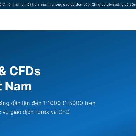
à đi kèm rủi ro mất tiền nhanh chóng cao do đòn bẩy. Chỉ giao dịch bằng số tiề
 & CFDs
ệt Nam
ăng dần lên đến 1:1000 (1:5000 trên
vụ giao dịch forex và CFD.