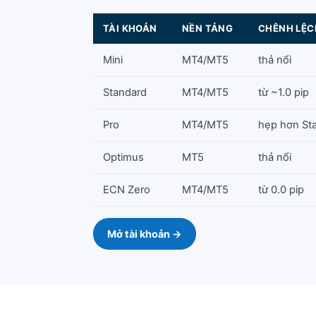
TÀI KHOẢN
NỀN TẢNG
CHÊNH LỆC
Mini
MT4/MT5
thả nổi
Standard
MT4/MT5
từ ~1.0 pip
Pro
MT4/MT5
hẹp hơn St
Optimus
MT5
thả nổi
ECN Zero
MT4/MT5
từ 0.0 pip
Mở tài khoản →