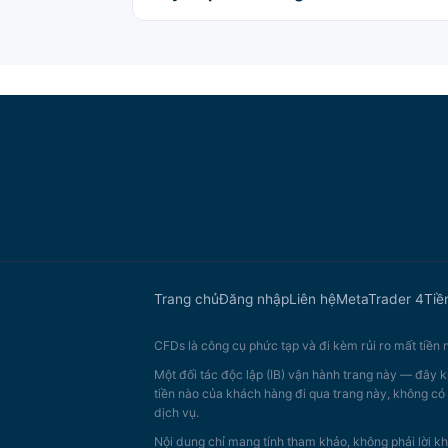
Trang chủ
Đăng nhập
Liên hệ
MetaTrader 4
Tiề
CFDs là công cụ phức tạp và đi kèm rủi ro mất tiền
Một đối tác độc lập (IB) vận hành trang này — đây k
tiền nào của khách hàng đi qua trang này, không có 
dịch vụ.
Nội dung chỉ mang tính tham khảo, không phải lời kh