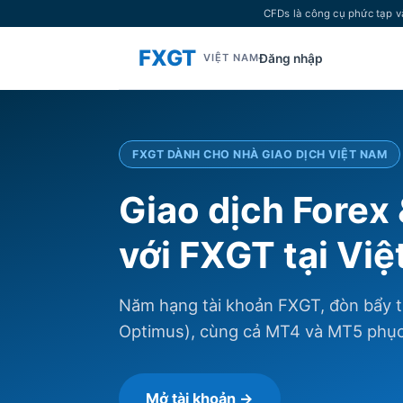
CFDs là công cụ phức tạp v
FXGT
Đăng nhập
VIỆT NAM
FXGT DÀNH CHO NHÀ GIAO DỊCH VIỆT NAM
Giao dịch Forex
với FXGT tại Vi
Năm hạng tài khoản FXGT, đòn bẩy t
Optimus), cùng cả MT4 và MT5 phục 
Mở tài khoản →