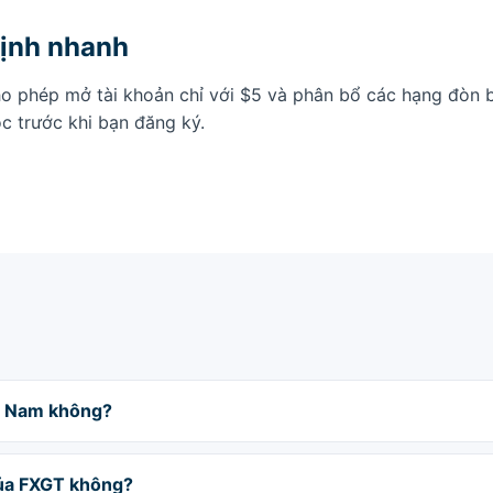
ịnh nhanh
o phép mở tài khoản chỉ với $5 và phân bổ các hạng đòn b
ọc trước khi bạn đăng ký.
ệt Nam không?
của FXGT không?