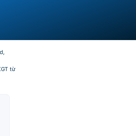
d,
XGT từ