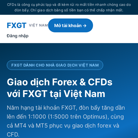
CFDs là công cụ phức tạp và đi kèm rủi ro mất tiền nhanh chóng cao do
đòn bẩy. Chỉ giao dịch bằng số tiền bạn có thể chấp nhận mất.
FXGT
Mở tài khoản →
VIỆT NAM
Đăng nhập
FXGT DÀNH CHO NHÀ GIAO DỊCH VIỆT NAM
Giao dịch Forex & CFDs
với FXGT tại Việt Nam
Năm hạng tài khoản FXGT, đòn bẩy tăng dần
lên đến 1:1000 (1:5000 trên Optimus), cùng
cả MT4 và MT5 phục vụ giao dịch forex và
CFD.