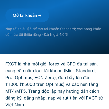
Mở tài khoản →
Nạp tối thiểu $5 để mở tài khoản Standard; các hạng khác
có mức tối thiểu riêng · Đánh giá 4.0/5
FXGT là nhà môi giới forex và CFD đa tài sản,
cung cấp năm loại tài khoản (Mini, Standard,
Pro, Optimus, ECN Zero), đòn bẩy lên đến
1:1000 (1:5000 trên Optimus) và các nền tảng
MT4/MT5. Trang độc lập này hướng dẫn cách
đăng ký, đăng nhập, nạp và rút tiền với FXGT từ
Việt Nam.