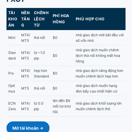
TÀI
NỀN
CHÊNH
PHÍ HOA
KHO
TẢN
LỆCH
PHÙ HỢP CHO
HỒNG
ẢN
G
TỪ
MT4/
nhà giao dịch mới bắt đầu với
Mini
thả nổi
$0
MT5
số vốn nhỏ
nhà giao dịch muốn chênh
Stan
MT4/
từ ~1.0
$0
lệch thả nổi không mất hoa
dard
MT5
pip
hồng
MT4/
hẹp hơn
nhà giao dịch năng động hơn
Pro
$0
MT5
Standard
muốn chênh lệch hẹp hơn
Opti
nhà giao dịch muốn hạng
MT5
thả nổi
$0
mus
đòn bẩy cao nhất hiện có
lên đến $6
ECN
MT4/
từ 0.0
nhà giao dịch khối lượng lớn
mỗi lot khứ
Zero
MT5
pip
muốn chênh lệch thô
hồi
Mở tài khoản →