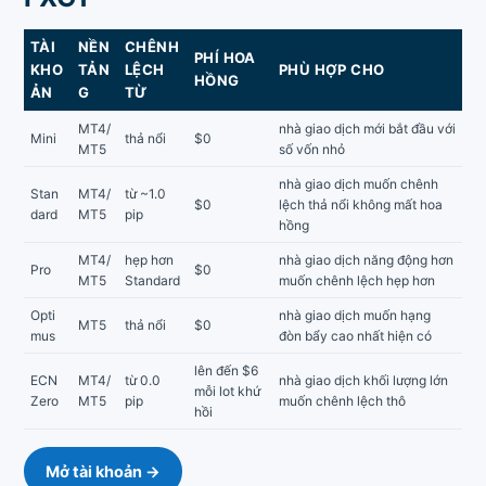
TÀI
NỀN
CHÊNH
PHÍ HOA
KHO
TẢN
LỆCH
PHÙ HỢP CHO
HỒNG
ẢN
G
TỪ
MT4/
nhà giao dịch mới bắt đầu với
Mini
thả nổi
$0
MT5
số vốn nhỏ
nhà giao dịch muốn chênh
Stan
MT4/
từ ~1.0
$0
lệch thả nổi không mất hoa
dard
MT5
pip
hồng
MT4/
hẹp hơn
nhà giao dịch năng động hơn
Pro
$0
MT5
Standard
muốn chênh lệch hẹp hơn
Opti
nhà giao dịch muốn hạng
MT5
thả nổi
$0
mus
đòn bẩy cao nhất hiện có
lên đến $6
ECN
MT4/
từ 0.0
nhà giao dịch khối lượng lớn
mỗi lot khứ
Zero
MT5
pip
muốn chênh lệch thô
hồi
Mở tài khoản →