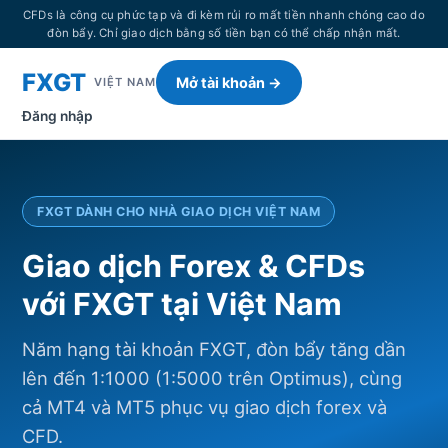
CFDs là công cụ phức tạp và đi kèm rủi ro mất tiền nhanh chóng cao do
đòn bẩy. Chỉ giao dịch bằng số tiền bạn có thể chấp nhận mất.
FXGT
Mở tài khoản →
VIỆT NAM
Đăng nhập
FXGT DÀNH CHO NHÀ GIAO DỊCH VIỆT NAM
Giao dịch Forex & CFDs
với FXGT tại Việt Nam
Năm hạng tài khoản FXGT, đòn bẩy tăng dần
lên đến 1:1000 (1:5000 trên Optimus), cùng
cả MT4 và MT5 phục vụ giao dịch forex và
CFD.