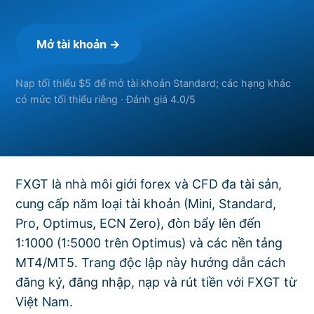
Mở tài khoản →
Nạp tối thiểu $5 để mở tài khoản Standard; các hạng khác
có mức tối thiểu riêng · Đánh giá 4.0/5
FXGT là nhà môi giới forex và CFD đa tài sản,
cung cấp năm loại tài khoản (Mini, Standard,
Pro, Optimus, ECN Zero), đòn bẩy lên đến
1:1000 (1:5000 trên Optimus) và các nền tảng
MT4/MT5. Trang độc lập này hướng dẫn cách
đăng ký, đăng nhập, nạp và rút tiền với FXGT từ
Việt Nam.