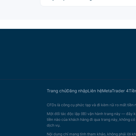
Trang chủ
Đăng nhập
Liên hệ
MetaTrader 4
Tiề
CFDs là công cụ phức tạp và đi kèm rủi ro mất tiền
Một đối tác độc lập (IB) vận hành trang này — đây k
tiền nào của khách hàng đi qua trang này, không có 
dịch vụ.
Nội dung chỉ mang tính tham khảo, không phải lời kh