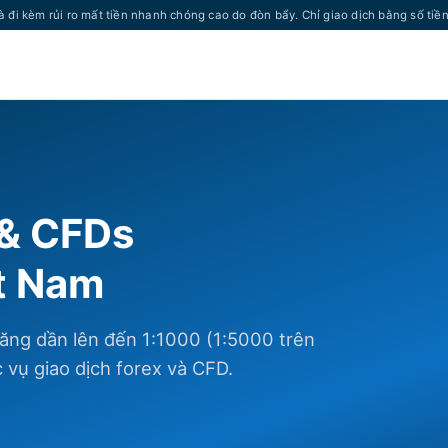
à đi kèm rủi ro mất tiền nhanh chóng cao do đòn bẩy. Chỉ giao dịch bằng số tiề
 & CFDs
ệt Nam
ăng dần lên đến 1:1000 (1:5000 trên
vụ giao dịch forex và CFD.