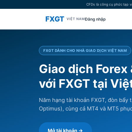
CFDs là công cụ phức tạp v
FXGT
Đăng nhập
VIỆT NAM
FXGT DÀNH CHO NHÀ GIAO DỊCH VIỆT NAM
Giao dịch Forex
với FXGT tại Vi
Năm hạng tài khoản FXGT, đòn bẩy t
Optimus), cùng cả MT4 và MT5 phục 
Mở tài khoản →