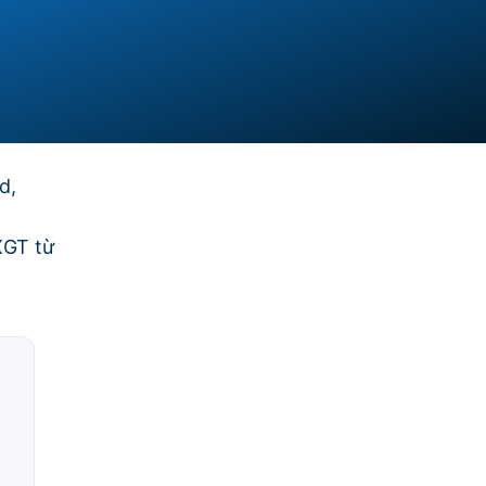
d,
XGT từ