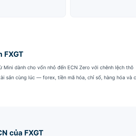
ọn FXGT
ừ Mini dành cho vốn nhỏ đến ECN Zero với chênh lệch thô
tài sản cùng lúc — forex, tiền mã hóa, chỉ số, hàng hóa và 
ECN của FXGT