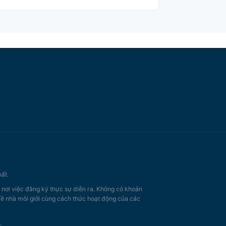
ất.
, nơi việc đăng ký thực sự diễn ra. Không có khoản
 về nhà môi giới cùng cách thức hoạt động của các
.