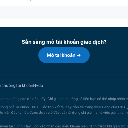
Sẵn sàng mở tài khoản giao dịch?
Mở tài khoản →
n thưởng
Tài khoản
Nvda
 nhanh chóng cao do đòn bẩy. Chỉ giao dịch bằng số tiền bạn có thể chấp nhận m
hông phải là chính FXGT. Các liên kết tại đây dẫn tới trang web riêng của FXGT
tư vấn đầu tư nào được đưa ra ở đây, và nội dung chỉ giới hạn ở việc giải thích
uyên tài chính. Hãy luôn xác nhận các điều khoản hiện hành trước khi giao dịch