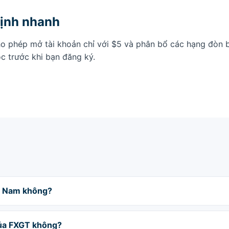
ịnh nhanh
o phép mở tài khoản chỉ với $5 và phân bổ các hạng đòn b
ọc trước khi bạn đăng ký.
ệt Nam không?
của FXGT không?