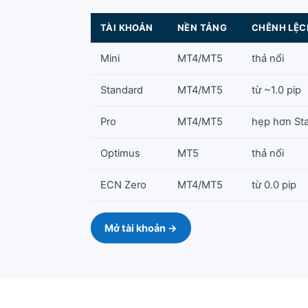
TÀI KHOẢN
NỀN TẢNG
CHÊNH LỆC
Mini
MT4/MT5
thả nổi
Standard
MT4/MT5
từ ~1.0 pip
Pro
MT4/MT5
hẹp hơn St
Optimus
MT5
thả nổi
ECN Zero
MT4/MT5
từ 0.0 pip
Mở tài khoản →