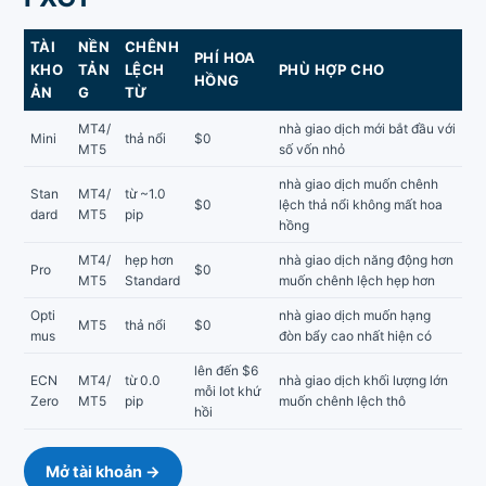
TÀI
NỀN
CHÊNH
PHÍ HOA
KHO
TẢN
LỆCH
PHÙ HỢP CHO
HỒNG
ẢN
G
TỪ
MT4/
nhà giao dịch mới bắt đầu với
Mini
thả nổi
$0
MT5
số vốn nhỏ
nhà giao dịch muốn chênh
Stan
MT4/
từ ~1.0
$0
lệch thả nổi không mất hoa
dard
MT5
pip
hồng
MT4/
hẹp hơn
nhà giao dịch năng động hơn
Pro
$0
MT5
Standard
muốn chênh lệch hẹp hơn
Opti
nhà giao dịch muốn hạng
MT5
thả nổi
$0
mus
đòn bẩy cao nhất hiện có
lên đến $6
ECN
MT4/
từ 0.0
nhà giao dịch khối lượng lớn
mỗi lot khứ
Zero
MT5
pip
muốn chênh lệch thô
hồi
Mở tài khoản →