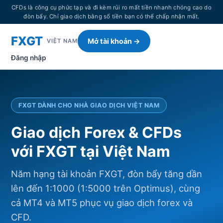
CFDs là công cụ phức tạp và đi kèm rủi ro mất tiền nhanh chóng cao do
đòn bẩy. Chỉ giao dịch bằng số tiền bạn có thể chấp nhận mất.
FXGT
Mở tài khoản →
VIỆT NAM
Đăng nhập
FXGT DÀNH CHO NHÀ GIAO DỊCH VIỆT NAM
Giao dịch Forex & CFDs
với FXGT tại Việt Nam
Năm hạng tài khoản FXGT, đòn bẩy tăng dần
lên đến 1:1000 (1:5000 trên Optimus), cùng
cả MT4 và MT5 phục vụ giao dịch forex và
CFD.