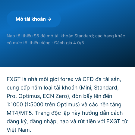
Mở tài khoản →
Nạp tối thiểu $5 để mở tài khoản Standard; các hạng khác
có mức tối thiểu riêng · Đánh giá 4.0/5
FXGT là nhà môi giới forex và CFD đa tài sản,
cung cấp năm loại tài khoản (Mini, Standard,
Pro, Optimus, ECN Zero), đòn bẩy lên đến
1:1000 (1:5000 trên Optimus) và các nền tảng
MT4/MT5. Trang độc lập này hướng dẫn cách
đăng ký, đăng nhập, nạp và rút tiền với FXGT từ
Việt Nam.