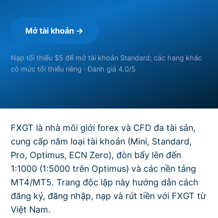
Mở tài khoản →
Nạp tối thiểu $5 để mở tài khoản Standard; các hạng khác
có mức tối thiểu riêng · Đánh giá 4.0/5
FXGT là nhà môi giới forex và CFD đa tài sản,
cung cấp năm loại tài khoản (Mini, Standard,
Pro, Optimus, ECN Zero), đòn bẩy lên đến
1:1000 (1:5000 trên Optimus) và các nền tảng
MT4/MT5. Trang độc lập này hướng dẫn cách
đăng ký, đăng nhập, nạp và rút tiền với FXGT từ
Việt Nam.