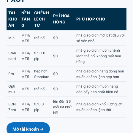
TÀI
NỀN
CHÊNH
PHÍ HOA
KHO
TẢN
LỆCH
PHÙ HỢP CHO
HỒNG
ẢN
G
TỪ
MT4/
nhà giao dịch mới bắt đầu với
Mini
thả nổi
$0
MT5
số vốn nhỏ
nhà giao dịch muốn chênh
Stan
MT4/
từ ~1.0
$0
lệch thả nổi không mất hoa
dard
MT5
pip
hồng
MT4/
hẹp hơn
nhà giao dịch năng động hơn
Pro
$0
MT5
Standard
muốn chênh lệch hẹp hơn
Opti
nhà giao dịch muốn hạng
MT5
thả nổi
$0
mus
đòn bẩy cao nhất hiện có
lên đến $6
ECN
MT4/
từ 0.0
nhà giao dịch khối lượng lớn
mỗi lot khứ
Zero
MT5
pip
muốn chênh lệch thô
hồi
Mở tài khoản →