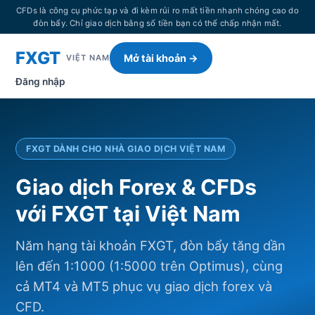
CFDs là công cụ phức tạp và đi kèm rủi ro mất tiền nhanh chóng cao do
đòn bẩy. Chỉ giao dịch bằng số tiền bạn có thể chấp nhận mất.
FXGT
Mở tài khoản →
VIỆT NAM
Đăng nhập
FXGT DÀNH CHO NHÀ GIAO DỊCH VIỆT NAM
Giao dịch Forex & CFDs
với FXGT tại Việt Nam
Năm hạng tài khoản FXGT, đòn bẩy tăng dần
lên đến 1:1000 (1:5000 trên Optimus), cùng
cả MT4 và MT5 phục vụ giao dịch forex và
CFD.