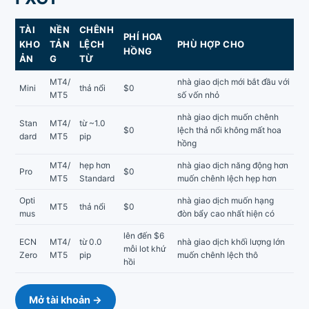
TÀI
NỀN
CHÊNH
PHÍ HOA
KHO
TẢN
LỆCH
PHÙ HỢP CHO
HỒNG
ẢN
G
TỪ
MT4/
nhà giao dịch mới bắt đầu với
Mini
thả nổi
$0
MT5
số vốn nhỏ
nhà giao dịch muốn chênh
Stan
MT4/
từ ~1.0
$0
lệch thả nổi không mất hoa
dard
MT5
pip
hồng
MT4/
hẹp hơn
nhà giao dịch năng động hơn
Pro
$0
MT5
Standard
muốn chênh lệch hẹp hơn
Opti
nhà giao dịch muốn hạng
MT5
thả nổi
$0
mus
đòn bẩy cao nhất hiện có
lên đến $6
ECN
MT4/
từ 0.0
nhà giao dịch khối lượng lớn
mỗi lot khứ
Zero
MT5
pip
muốn chênh lệch thô
hồi
Mở tài khoản →