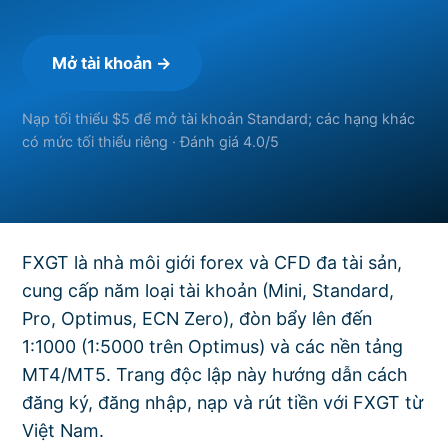
Mở tài khoản →
Nạp tối thiểu $5 để mở tài khoản Standard; các hạng khác
có mức tối thiểu riêng · Đánh giá 4.0/5
FXGT là nhà môi giới forex và CFD đa tài sản,
cung cấp năm loại tài khoản (Mini, Standard,
Pro, Optimus, ECN Zero), đòn bẩy lên đến
1:1000 (1:5000 trên Optimus) và các nền tảng
MT4/MT5. Trang độc lập này hướng dẫn cách
đăng ký, đăng nhập, nạp và rút tiền với FXGT từ
Việt Nam.