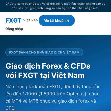
CFDs là công cụ phức tạp và đi kèm rủi ro mất tiền nhanh chóng cao do
đòn bẩy. Chỉ giao dịch bằng số tiền bạn có thể chấp nhận mất.
FXGT
Mở tài khoản →
VIỆT NAM
Đăng nhập
FXGT DÀNH CHO NHÀ GIAO DỊCH VIỆT NAM
Giao dịch Forex & CFDs
với FXGT tại Việt Nam
Năm hạng tài khoản FXGT, đòn bẩy tăng dần
lên đến 1:1000 (1:5000 trên Optimus), cùng
cả MT4 và MT5 phục vụ giao dịch forex và
CFD.