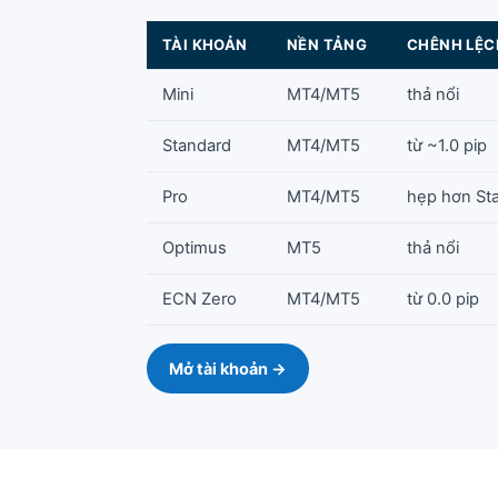
TÀI KHOẢN
NỀN TẢNG
CHÊNH LỆC
Mini
MT4/MT5
thả nổi
Standard
MT4/MT5
từ ~1.0 pip
Pro
MT4/MT5
hẹp hơn St
Optimus
MT5
thả nổi
ECN Zero
MT4/MT5
từ 0.0 pip
Mở tài khoản →