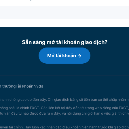
Sẵn sàng mở tài khoản giao dịch?
Mở tài khoản →
n thưởng
Tài khoản
Nvda
 nhanh chóng cao do đòn bẩy. Chỉ giao dịch bằng số tiền bạn có thể chấp nhận m
hông phải là chính FXGT. Các liên kết tại đây dẫn tới trang web riêng của FXGT
tư vấn đầu tư nào được đưa ra ở đây, và nội dung chỉ giới hạn ở việc giải thích
uyên tài chính. Hãy luôn xác nhận các điều khoản hiện hành trước khi giao dịch