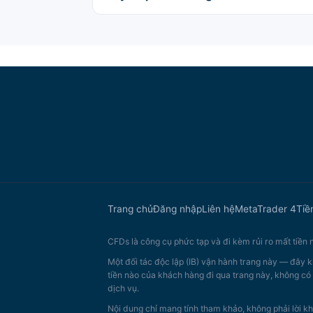
Trang chủ
Đăng nhập
Liên hệ
MetaTrader 4
Tiề
CFDs là công cụ phức tạp và đi kèm rủi ro mất tiền
Một đối tác độc lập (IB) vận hành trang này — đây k
tiền nào của khách hàng đi qua trang này, không có 
dịch vụ.
Nội dung chỉ mang tính tham khảo, không phải lời kh