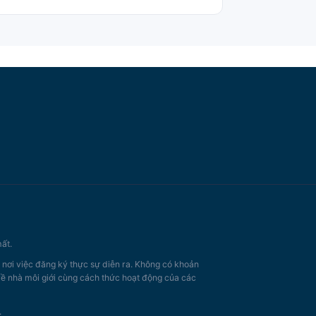
ất.
, nơi việc đăng ký thực sự diễn ra. Không có khoản
 về nhà môi giới cùng cách thức hoạt động của các
.