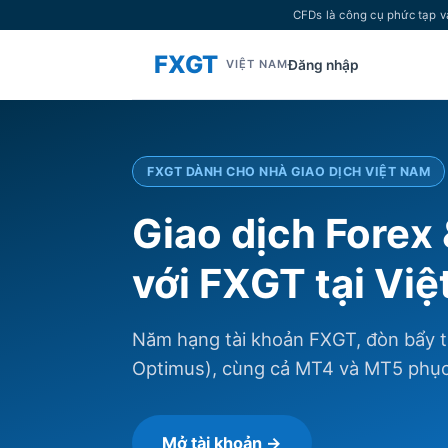
CFDs là công cụ phức tạp v
FXGT
Đăng nhập
VIỆT NAM
FXGT DÀNH CHO NHÀ GIAO DỊCH VIỆT NAM
Giao dịch Forex
với FXGT tại Vi
Năm hạng tài khoản FXGT, đòn bẩy t
Optimus), cùng cả MT4 và MT5 phục 
Mở tài khoản →