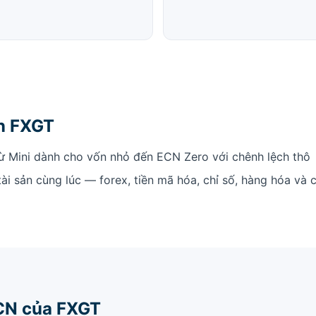
ọn FXGT
ừ Mini dành cho vốn nhỏ đến ECN Zero với chênh lệch thô
tài sản cùng lúc — forex, tiền mã hóa, chỉ số, hàng hóa và 
ECN của FXGT