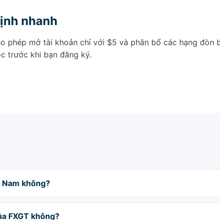
ịnh nhanh
o phép mở tài khoản chỉ với $5 và phân bổ các hạng đòn b
ọc trước khi bạn đăng ký.
ệt Nam không?
của FXGT không?