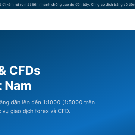
à đi kèm rủi ro mất tiền nhanh chóng cao do đòn bẩy. Chỉ giao dịch bằng số tiề
 & CFDs
ệt Nam
ăng dần lên đến 1:1000 (1:5000 trên
vụ giao dịch forex và CFD.