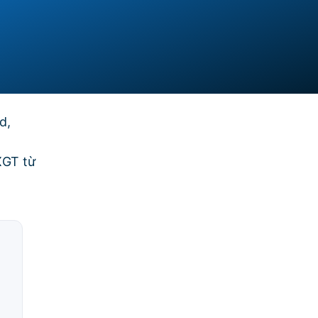
d,
XGT từ