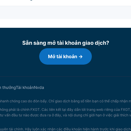
Sẵn sàng mở tài khoản giao dịch?
Mở tài khoản →
n thưởng
Tài khoản
Nvda
 nhanh chóng cao do đòn bẩy. Chỉ giao dịch bằng số tiền bạn có thể chấp nhận m
hông phải là chính FXGT. Các liên kết tại đây dẫn tới trang web riêng của FXGT
tư vấn đầu tư nào được đưa ra ở đây, và nội dung chỉ giới hạn ở việc giải thích
uyên tài chính. Hãy luôn xác nhận các điều khoản hiện hành trước khi giao dịch