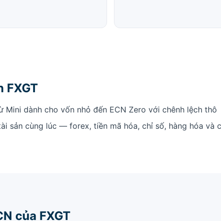
ọn FXGT
ừ Mini dành cho vốn nhỏ đến ECN Zero với chênh lệch thô
tài sản cùng lúc — forex, tiền mã hóa, chỉ số, hàng hóa và 
ECN của FXGT