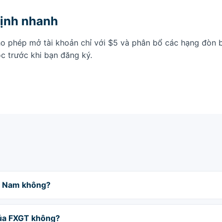
ịnh nhanh
o phép mở tài khoản chỉ với $5 và phân bổ các hạng đòn b
ọc trước khi bạn đăng ký.
ệt Nam không?
của FXGT không?