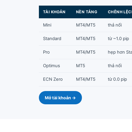
TÀI KHOẢN
NỀN TẢNG
CHÊNH LỆC
Mini
MT4/MT5
thả nổi
Standard
MT4/MT5
từ ~1.0 pip
Pro
MT4/MT5
hẹp hơn St
Optimus
MT5
thả nổi
ECN Zero
MT4/MT5
từ 0.0 pip
Mở tài khoản →