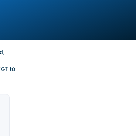
d,
XGT từ