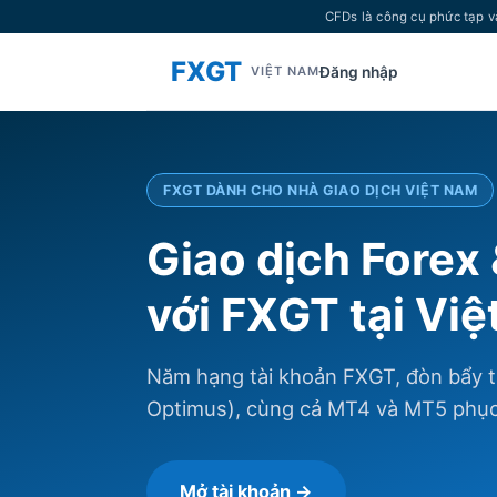
CFDs là công cụ phức tạp v
FXGT
Đăng nhập
VIỆT NAM
FXGT DÀNH CHO NHÀ GIAO DỊCH VIỆT NAM
Giao dịch Forex
với FXGT tại Vi
Năm hạng tài khoản FXGT, đòn bẩy t
Optimus), cùng cả MT4 và MT5 phục 
Mở tài khoản →