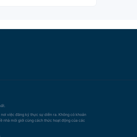
ất.
, nơi việc đăng ký thực sự diễn ra. Không có khoản
 về nhà môi giới cùng cách thức hoạt động của các
.