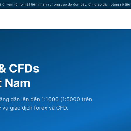
à đi kèm rủi ro mất tiền nhanh chóng cao do đòn bẩy. Chỉ giao dịch bằng số tiề
 & CFDs
ệt Nam
ăng dần lên đến 1:1000 (1:5000 trên
vụ giao dịch forex và CFD.