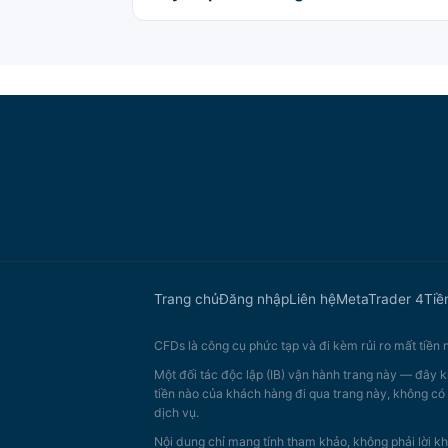
Trang chủ
Đăng nhập
Liên hệ
MetaTrader 4
Tiề
CFDs là công cụ phức tạp và đi kèm rủi ro mất tiền
Một đối tác độc lập (IB) vận hành trang này — đây k
tiền nào của khách hàng đi qua trang này, không có 
dịch vụ.
Nội dung chỉ mang tính tham khảo, không phải lời kh