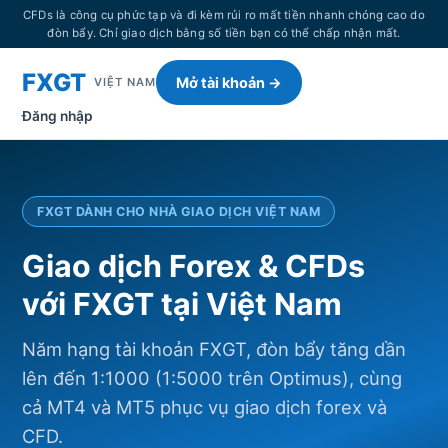
CFDs là công cụ phức tạp và đi kèm rủi ro mất tiền nhanh chóng cao do
đòn bẩy. Chỉ giao dịch bằng số tiền bạn có thể chấp nhận mất.
FXGT
Mở tài khoản →
VIỆT NAM
Đăng nhập
FXGT DÀNH CHO NHÀ GIAO DỊCH VIỆT NAM
Giao dịch Forex & CFDs
với FXGT tại Việt Nam
Năm hạng tài khoản FXGT, đòn bẩy tăng dần
lên đến 1:1000 (1:5000 trên Optimus), cùng
cả MT4 và MT5 phục vụ giao dịch forex và
CFD.