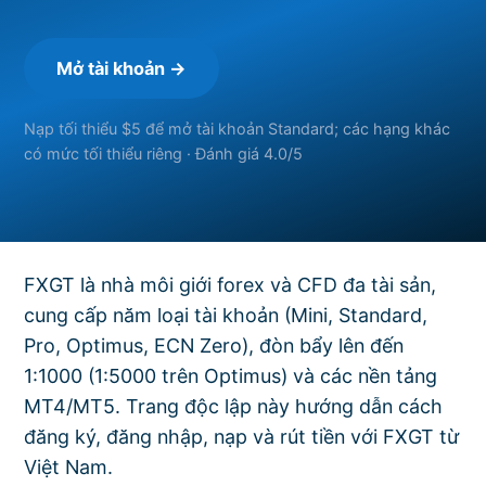
Mở tài khoản →
Nạp tối thiểu $5 để mở tài khoản Standard; các hạng khác
có mức tối thiểu riêng · Đánh giá 4.0/5
FXGT là nhà môi giới forex và CFD đa tài sản,
cung cấp năm loại tài khoản (Mini, Standard,
Pro, Optimus, ECN Zero), đòn bẩy lên đến
1:1000 (1:5000 trên Optimus) và các nền tảng
MT4/MT5. Trang độc lập này hướng dẫn cách
đăng ký, đăng nhập, nạp và rút tiền với FXGT từ
Việt Nam.