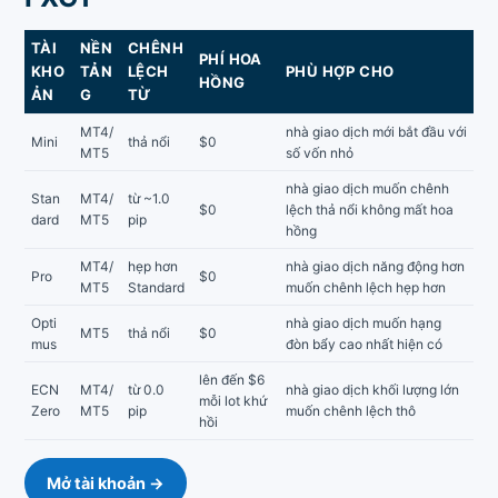
TÀI
NỀN
CHÊNH
PHÍ HOA
KHO
TẢN
LỆCH
PHÙ HỢP CHO
HỒNG
ẢN
G
TỪ
MT4/
nhà giao dịch mới bắt đầu với
Mini
thả nổi
$0
MT5
số vốn nhỏ
nhà giao dịch muốn chênh
Stan
MT4/
từ ~1.0
$0
lệch thả nổi không mất hoa
dard
MT5
pip
hồng
MT4/
hẹp hơn
nhà giao dịch năng động hơn
Pro
$0
MT5
Standard
muốn chênh lệch hẹp hơn
Opti
nhà giao dịch muốn hạng
MT5
thả nổi
$0
mus
đòn bẩy cao nhất hiện có
lên đến $6
ECN
MT4/
từ 0.0
nhà giao dịch khối lượng lớn
mỗi lot khứ
Zero
MT5
pip
muốn chênh lệch thô
hồi
Mở tài khoản →